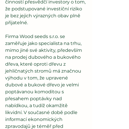
činností přesvědčí investory o tom, 
že podstupované investiční riziko 
je bez jejich výrazných obav plně 
přijatelné.
Firma Wood seeds s.r.o. se 
zaměřuje jako specialista na trhu, 
mimo jiné své aktivity, především 
na prodej dubového a bukového 
dřeva, které oproti dřevu z 
jehličnatých stromů má značnou 
výhodu v tom, že upravené 
dubové a bukové dřevo je velmi 
poptávanou komoditou s 
přesahem poptávky nad 
nabídkou, a tudíž okamžitě 
likvidní. V současné době podle 
informací ekonomických 
zpravodajů je téměř před 