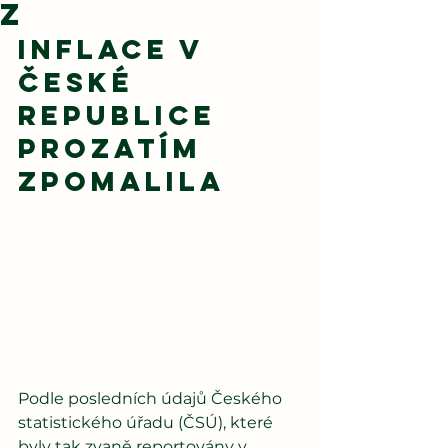
z
Inflace v 
České 
republice 
prozatím 
zpomalila
Podle posledních údajů Českého 
statistického úřadu (ČSÚ), které 
byly tak zvaně reportovány v 