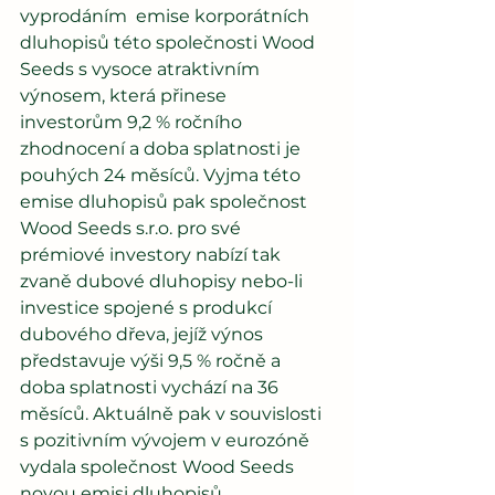
vyprodáním  emise korporátních 
dluhopisů této společnosti Wood 
Seeds s vysoce atraktivním 
výnosem, která přinese 
investorům 9,2 % ročního 
zhodnocení a doba splatnosti je 
pouhých 24 měsíců. Vyjma této 
emise dluhopisů pak společnost 
Wood Seeds s.r.o. pro své 
prémiové investory nabízí tak 
zvaně dubové dluhopisy nebo-li 
investice spojené s produkcí 
dubového dřeva, jejíž výnos 
představuje výši 9,5 % ročně a 
doba splatnosti vychází na 36 
měsíců. Aktuálně pak v souvislosti 
s pozitivním vývojem v eurozóně 
vydala společnost Wood Seeds 
novou emisi dluhopisů 