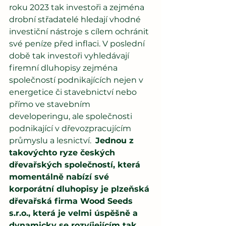
roku 2023 tak investoři a zejména 
drobní střadatelé hledají vhodné 
investiční nástroje s cílem ochránit 
své peníze před inflaci. V poslední 
době tak investoři vyhledávají 
firemní dluhopisy zejména 
společností podnikajících nejen v 
energetice či stavebnictví nebo 
přímo ve stavebním 
developeringu, ale společnosti 
podnikající v dřevozpracujícím 
průmyslu a lesnictví.  
Jednou z 
takovýchto ryze českých 
dřevařských společností, která 
momentálně nabízí své 
korporátní dluhopisy je plzeňská 
dřevařská firma Wood Seeds 
s.r.o., která je velmi úspěšně a 
dynamicky se rozvíjejícím tak 