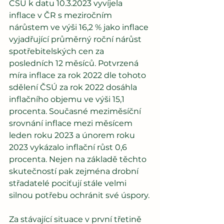
ČSÚ k datu 10.3.2023 vyvíjela 
inflace v ČR s meziročním 
nárůstem ve výši 16,2 % jako inflace 
vyjadřující průměrný roční nárůst 
spotřebitelských cen za 
posledních 12 měsíců. Potvrzená 
míra inflace za rok 2022 dle tohoto 
sdělení ČSÚ za rok 2022 dosáhla 
inflačního objemu ve výši 15,1 
procenta. Současné meziměsíční 
srovnání inflace mezi měsícem 
leden roku 2023 a únorem roku 
2023 vykázalo inflační růst 0,6 
procenta. Nejen na základě těchto 
skutečností pak zejména drobní 
střadatelé pociťují stále velmi 
silnou potřebu ochránit své úspory.
Za stávající situace v první třetině 