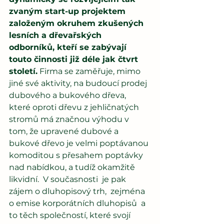
zvaným start-up projektem 
založeným okruhem zkušených 
lesních a dřevařských 
odborníků, kteří se zabývají 
touto činnosti již déle jak čtvrt 
století.
 Firma se zaměřuje, mimo 
jiné své aktivity, na budoucí prodej 
dubového a bukového dřeva, 
které oproti dřevu z jehličnatých 
stromů má značnou výhodu v 
tom, že upravené dubové a 
bukové dřevo je velmi poptávanou 
komoditou s přesahem poptávky 
nad nabídkou, a tudíž okamžitě 
likvidní.  V současnosti  je pak 
zájem o dluhopisový trh,  zejména 
o emise korporátních dluhopisů  a 
to těch společností, které svojí 