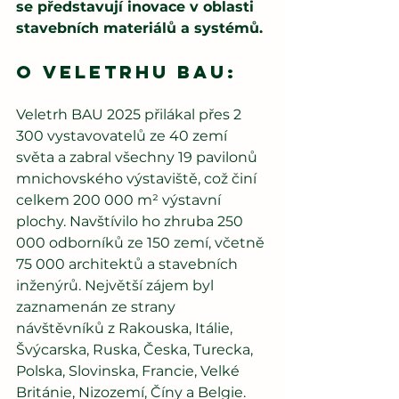
se představují inovace v oblasti 
stavebních materiálů a systémů.
O veletrhu BAU:
Veletrh BAU 2025 přilákal přes 2 
300 vystavovatelů ze 40 zemí 
světa a zabral všechny 19 pavilonů 
mnichovského výstaviště, což činí 
celkem 200 000 m² výstavní 
plochy. Navštívilo ho zhruba 250 
000 odborníků ze 150 zemí, včetně 
75 000 architektů a stavebních 
inženýrů. Největší zájem byl 
zaznamenán ze strany 
návštěvníků z Rakouska, Itálie, 
Švýcarska, Ruska, Česka, Turecka, 
Polska, Slovinska, Francie, Velké 
Británie, Nizozemí, Číny a Belgie. 