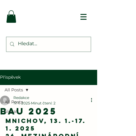
Příspěvek
All Posts
Redakce
All Posts
17. 1. 2025
Minut čtení: 2
BAU 2025
Sleva!
Mnichov, 13. 1.-17. 
1. 2025
26. mezinárodní 