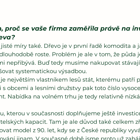
, proč se vaše firma zaměřila právě na in
řeva?
jisté míry také. Dřevo je v první řadě komodita a 
 dlouhodobě roste. Problém je ale v tom, že půda j
mi nepřibývá. Buď tedy musíme nakupovat stávajíc
yšovat systematickou výsadbou.
je největším vlastníkem lesů stát, kterému patří p
i s obcemi a lesními družstvy pak toto číslo vysoc
. Nabídka na volném trhu je tedy relativně nízká,
bu, kterou v současnosti doplňujeme ještě investic
telských kapacit. Tam je ale důvod také celkem zř
t model z 90. let, kdy se z České republiky vyvá
ování jinam. V současné době jsme proto už zaháji