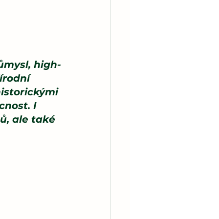
e
ůmysl, high-
írodní 
istorickými 
nost. I 
, ale také 