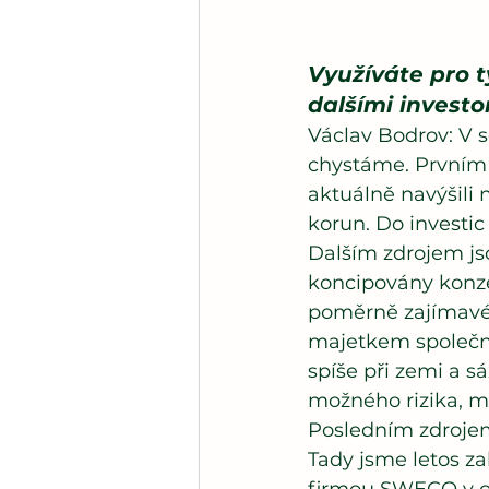
Využíváte pro t
dalšími investo
Václav Bodrov: V s
chystáme. Prvním j
aktuálně navýšili 
korun. Do investic
Dalším zdrojem jso
koncipovány konzer
poměrně zajímavé z
majetkem společno
spíše při zemi a s
možného rizika, m
Posledním zdrojem 
Tady jsme letos z