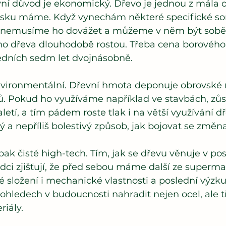
vní důvod je ekonomický. Dřevo je jednou z mála 
Česku máme. Když vynechám některé specifické sor
, nemusíme ho dovážet a můžeme v něm být soběs
ího dřeva dlouhodobě rostou. Třeba cena borového 
ledních sedm let dvojnásobně.
vironmentální. Dřevní hmota deponuje obrovské 
ů. Pokud ho využíváme například ve stavbách, zůst
letí, a tím pádem roste tlak i na větší využívání d
vný a nepříliš bolestivý způsob, jak bojovat se změ
 pak čisté high-tech. Tím, jak se dřevu věnuje v po
ědci zjišťují, že před sebou máme další ze superma
 složení i mechanické vlastnosti a poslední výzku
ledech v budoucnosti nahradit nejen ocel, ale tře
riály.