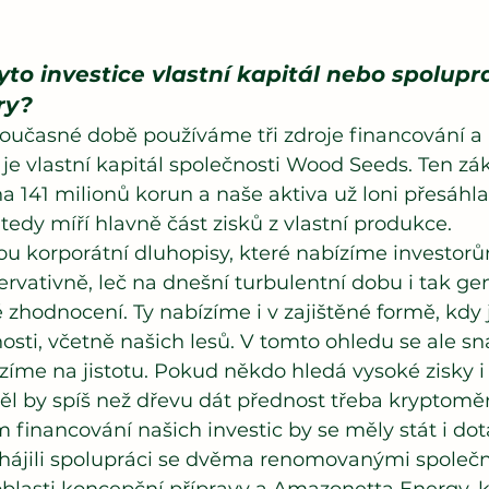
yto investice vlastní kapitál nebo spolupra
ry?
oučasné době používáme tři zdroje financování a n
e vlastní kapitál společnosti Wood Seeds. Ten zá
na 141 milionů korun a naše aktiva už loni přesáhl
 tedy míří hlavně část zisků z vlastní produkce.
u korporátní dluhopisy, které nabízíme investorů
vativně, leč na dnešní turbulentní dobu i tak gen
hodnocení. Ty nabízíme i v zajištěné formě, kdy j
sti, včetně našich lesů. V tomto ohledu se ale sn
ázíme na jistotu. Pokud někdo hledá vysoké zisky i
ěl by spíš než dřevu dát přednost třeba kryptom
financování našich investic by se měly stát i dotač
ahájili spolupráci se dvěma renomovanými společno