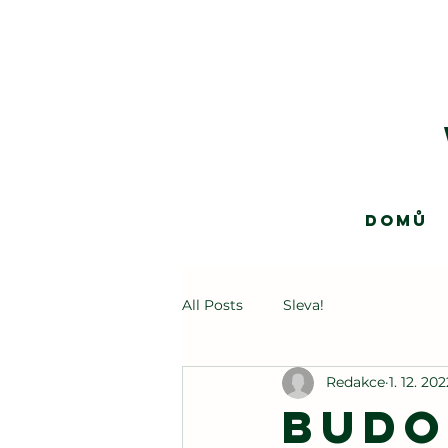
Domů
All Posts
Sleva!
Redakce
1. 12. 20
Budo