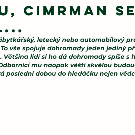
u, Cimrman s
...
ábytkářský, letecký nebo automobilový pr
. To vše spojuje dohromady jeden jediný př
. Většina lidí si ho dá dohromady spíše s h
Odborníci mu naopak věští skvělou budouc
vá poslední dobou do hledáčku nejen vědců