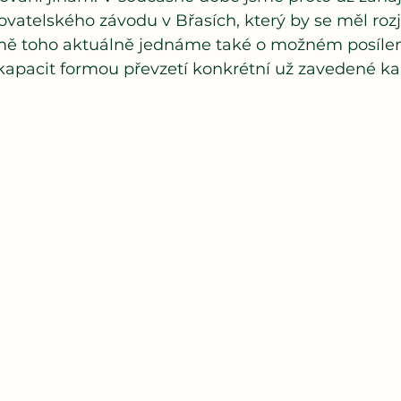
vatelského závodu v Břasích, který by se měl rozj
ě toho aktuálně jednáme také o možném posílení
kapacit formou převzetí konkrétní už zavedené ka