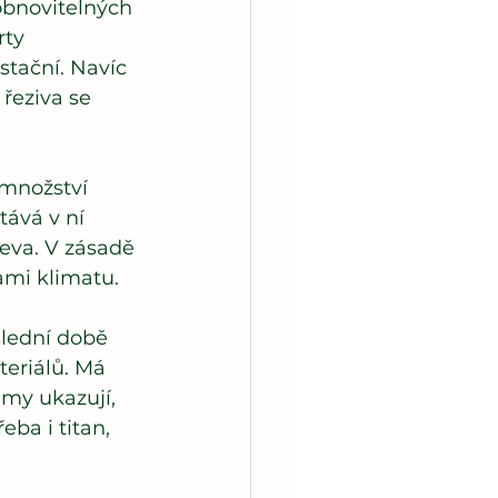
obnovitelných 
ty 
tační. Navíc 
řeziva se 
množství 
ává v ní 
řeva. V zásadě 
nami klimatu.
slední době 
teriálů. Má 
my ukazují, 
ba i titan, 