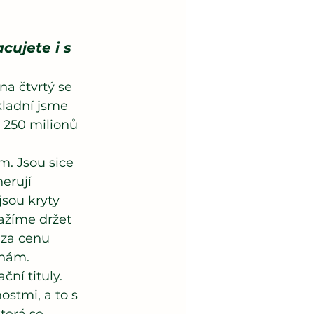
cujete i s 
a čtvrtý se 
kladní jsme 
a 250 milionů 
m. Jsou sice 
erují 
sou kryty 
ažíme držet 
 za cenu 
ěnám.
ní tituly. 
stmi, a to s 