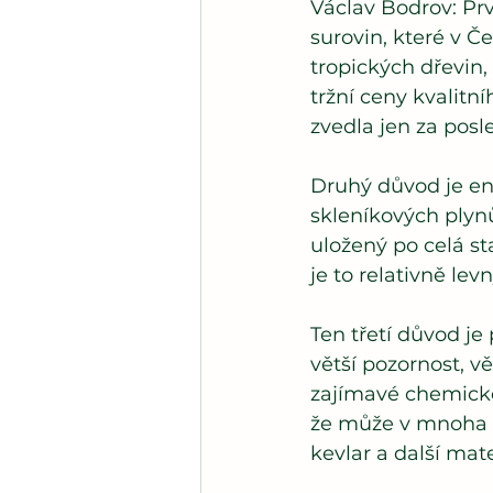
Václav Bodrov: Pr
surovin, které v 
tropických dřevin
tržní ceny kvalitn
zvedla jen za pos
Druhý důvod je en
skleníkových plyn
uložený po celá sta
je to relativně le
Ten třetí důvod je
větší pozornost, v
zajímavé chemické
že může v mnoha oh
kevlar a další mate