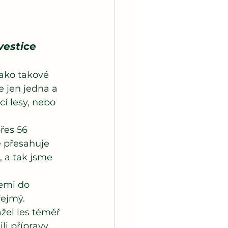
vestice 
jako takové 
e jen jedna a 
í lesy, nebo 
řes 56 
e přesahuje 
 a tak jsme 
emi do 
ejmý. 
žel les téměř 
li přípravy 