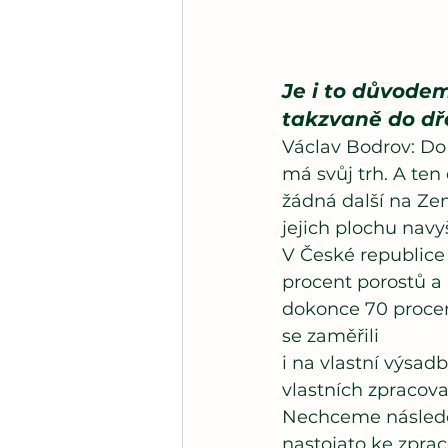
Je i to důvodem
takzvaně do d
Václav Bodrov: Do 
má svůj trh. A ten
žádná další na Ze
jejich plochu nav
V České republice 
procent porostů a 
dokonce 70 procent
se zaměřili
i na vlastní výsad
vlastních zpracova
Nechceme následova
nastojato ke zprac