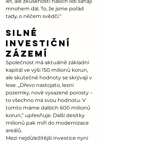
let, ale zkušenosti našich lidí sahají 
mnohem dál. To, že jsme pořád 
tady, o něčem svědčí.“
Silné 
investiční 
zázemí
Společnost má aktuálně základní 
kapitál ve výši 150 milionů korun, 
ale skutečné hodnoty se skrývají v 
lese. „Dřevo nastojato, lesní 
pozemky, nově vysazené porosty – 
to všechno má svou hodnotu. V 
tomto máme dalších 600 milionů 
korun,“ upřesňuje. Další desítky 
milionů pak míří do modernizace 
areálů.
Mezi nejdůležitější investice nyní 