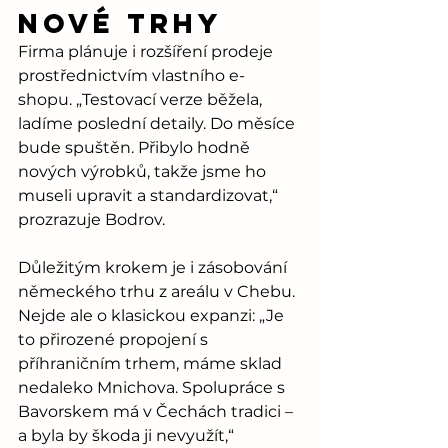
nové trhy
Firma plánuje i rozšíření prodeje 
prostřednictvím vlastního e-
shopu. „Testovací verze běžela, 
ladíme poslední detaily. Do měsíce 
bude spuštěn. Přibylo hodně 
nových výrobků, takže jsme ho 
museli upravit a standardizovat,“ 
prozrazuje Bodrov.
Důležitým krokem je i zásobování 
německého trhu z areálu v Chebu. 
Nejde ale o klasickou expanzi: „Je 
to přirozené propojení s 
příhraničním trhem, máme sklad 
nedaleko Mnichova. Spolupráce s 
Bavorskem má v Čechách tradici – 
a byla by škoda ji nevyužít,“ 