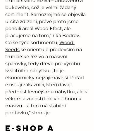
truhlářského řeziva – dubového a 
bukového, což je velmi žádaný 
sortiment. Samozřejmě se objevila 
určitá zdržení, právě proto jsme 
pořídili areál Wood Efect, ale 
pracujeme na tom,“ říká Bodrov.
Co se týče sortimentu, 
Wood 
Seeds
 se orientuje především na 
truhlářské řezivo a masivní 
spárovky, tedy dřevo pro výrobu 
kvalitního nábytku. „To je 
ekonomicky nejzajímavější. Pořád 
existují zákazníci, kteří dávají 
přednost levnějšímu nábytku, ale s 
věkem a zralostí lidé víc tíhnou k 
masivu – a ten má stabilní 
poptávku,“ shrnuje.
E-shop a 