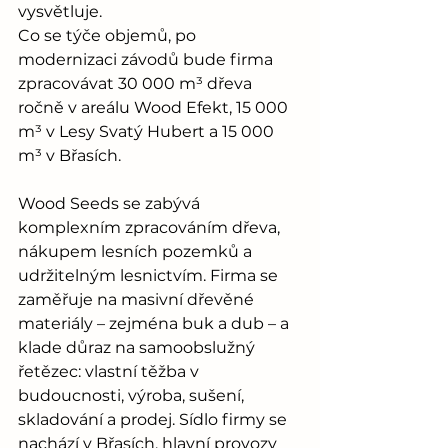
vysvětluje.
Co se týče objemů, po 
modernizaci závodů bude firma 
zpracovávat 30 000 m³ dřeva 
ročně v areálu Wood Efekt, 15 000 
m³ v Lesy Svatý Hubert a 15 000 
m³ v Břasích.
Wood Seeds se zabývá 
komplexním zpracováním dřeva, 
nákupem lesních pozemků a 
udržitelným lesnictvím. Firma se 
zaměřuje na masivní dřevěné 
materiály – zejména buk a dub – a 
klade důraz na samoobslužný 
řetězec: vlastní těžba v 
budoucnosti, výroba, sušení, 
skladování a prodej. Sídlo firmy se 
nachází v Břasích, hlavní provozy 