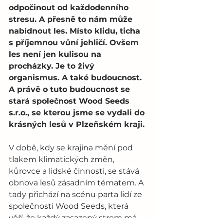
odpočinout od každodenního 
stresu. A přesně to nám může 
nabídnout les. Místo klidu, ticha 
s příjemnou vůní jehličí. Ovšem 
les není jen kulisou na 
procházky. Je to živý 
organismus. A také budoucnost. 
A právě o tuto budoucnost se 
stará společnost Wood Seeds 
s.r.o., se kterou jsme se vydali do 
krásných lesů v Plzeňském kraji.
V době, kdy se krajina mění pod 
tlakem klimatických změn, 
kůrovce a lidské činnosti, se stává 
obnova lesů zásadním tématem. A 
tady přichází na scénu parta lidí ze 
společnosti Wood Seeds, která 
věří, že každý zasazený strom má 