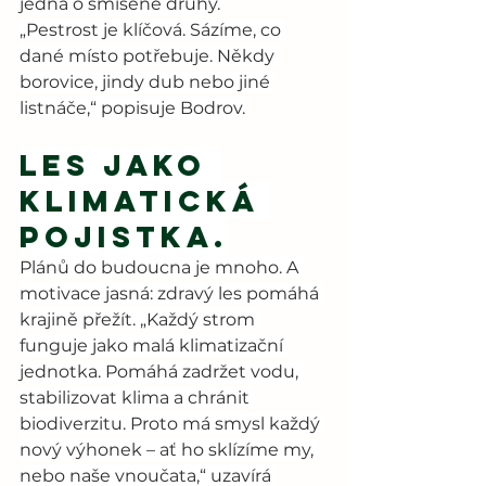
jedná o smíšené druhy.
„Pestrost je klíčová. Sázíme, co 
dané místo potřebuje. Někdy 
borovice, jindy dub nebo jiné 
listnáče,“ popisuje Bodrov.
Les jako 
klimatická 
pojistka.
Plánů do budoucna je mnoho. A 
motivace jasná: zdravý les pomáhá 
krajině přežít. „Každý strom 
funguje jako malá klimatizační 
jednotka. Pomáhá zadržet vodu, 
stabilizovat klima a chránit 
biodiverzitu. Proto má smysl každý 
nový výhonek – ať ho sklízíme my, 
nebo naše vnoučata,“ uzavírá 