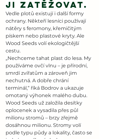
ji zatěžovat.
Vedle plotů existují i další formy 
ochrany. Někteří lesníci používají 
nátěry s feromony, křemičitým 
pískem nebo plastové kryty. Ale 
Wood Seeds volí ekologičtější 
cestu.
„Nechceme tahat plast do lesa. My 
používáme ovčí vlnu – je přírodní, 
smrdí zvířatům a zároveň jim 
nechutná. A dobře chrání 
terminál,“ říká Bodrov a ukazuje 
omotaný výhonek malého dubu.
Wood Seeds už založila desítky 
oplocenek a vysadila přes půl 
milionu stromů – brzy zřejmě 
dosáhnou milionu. Stromy volí 
podle typu půdy a lokality, často se 