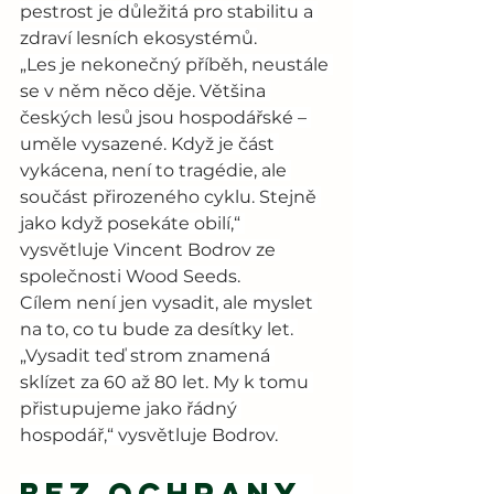
pestrost je důležitá pro stabilitu a 
zdraví lesních ekosystémů.
„Les je nekonečný příběh, neustále 
se v něm něco děje. Většina 
českých lesů jsou hospodářské – 
uměle vysazené. Když je část 
vykácena, není to tragédie, ale 
součást přirozeného cyklu. Stejně 
jako když posekáte obilí,“ 
vysvětluje Vincent Bodrov ze 
společnosti Wood Seeds.
Cílem není jen vysadit, ale myslet 
na to, co tu bude za desítky let. 
„Vysadit teď strom znamená 
sklízet za 60 až 80 let. My k tomu 
přistupujeme jako řádný 
hospodář,“ vysvětluje Bodrov.
Bez ochrany 