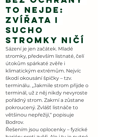
to nejde: 
zvířata i 
sucho 
stromky ničí
Sázení je jen začátek. Mladé 
stromky, především listnaté, čelí 
útokům spárkaté zvěře i 
klimatickým extrémům. Nejvíc 
škodí okousání špičky – tzv. 
terminálu. „Jakmile strom přijde o 
terminál, už z něj nikdy nevyroste 
pořádný strom. Zakrní a zůstane 
pokroucený. Zvlášť listnáče to 
většinou nepřežijí,“ popisuje 
Bodrov.
Řešením jsou oplocenky – fyzické 
bariéry proti zvěři. Ale i ty je nutné 