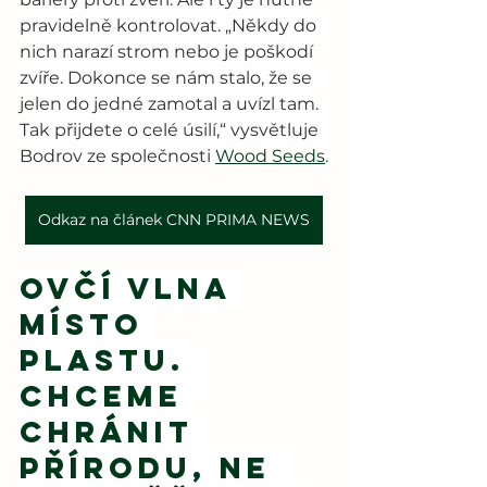
pravidelně kontrolovat. „Někdy do 
nich narazí strom nebo je poškodí 
zvíře. Dokonce se nám stalo, že se 
jelen do jedné zamotal a uvízl tam. 
Tak přijdete o celé úsilí,“ vysvětluje 
Bodrov ze společnosti 
Wood Seeds
.
Odkaz na článek CNN PRIMA NEWS
Ovčí vlna 
místo 
plastu. 
Chceme 
chránit 
přírodu, ne 