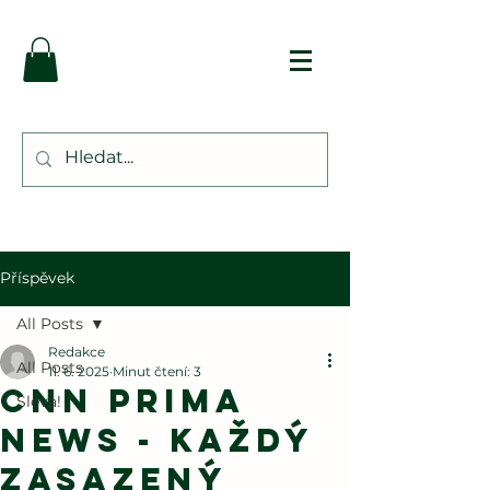
Příspěvek
All Posts
Redakce
All Posts
11. 6. 2025
Minut čtení: 3
CNN PRIMA
Sleva!
NEWS - Každý
zasazený