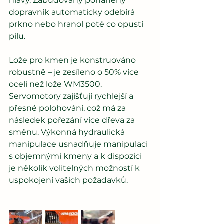
hlavy. Zabudovaný poháněný 
dopravník automaticky odebírá 
prkno nebo hranol poté co opustí 
pilu.
Lože pro kmen je konstruováno 
robustně – je zesíleno o 50% více 
oceli než lože WM3500. 
Servomotory zajišťují rychlejší a 
přesné polohování, což má za 
následek pořezání více dřeva za 
směnu. Výkonná hydraulická 
manipulace usnadňuje manipulaci 
s objemnými kmeny a k dispozici 
je několik volitelných možností k 
uspokojení vašich požadavků.