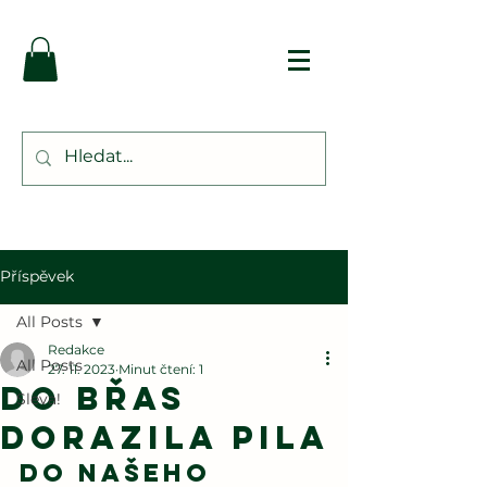
Příspěvek
All Posts
Redakce
All Posts
27. 11. 2023
Minut čtení: 1
Do Břas
Sleva!
dorazila pila
Do našeho 