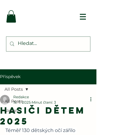
Příspěvek
All Posts
Redakce
All Posts
15. 7. 2025
Minut čtení: 3
Hasiči dětem
Sleva!
2025
Téměř 130 dětských očí zářilo 