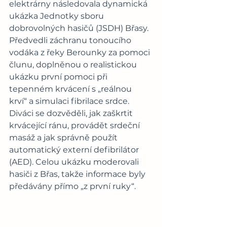
elektrárny následovala dynamická 
ukázka Jednotky sboru 
dobrovolných hasičů (JSDH) Břasy. 
Předvedli záchranu tonoucího 
vodáka z řeky Berounky za pomoci 
člunu, doplněnou o realistickou 
ukázku první pomoci při 
tepenném krvácení s „reálnou 
krví“ a simulaci fibrilace srdce. 
Diváci se dozvěděli, jak zaškrtit 
krvácející ránu, provádět srdeční 
masáž a jak správně použít 
automatický externí defibrilátor 
(AED). Celou ukázku moderovali 
hasiči z Břas, takže informace byly 
předávány přímo „z první ruky“. 