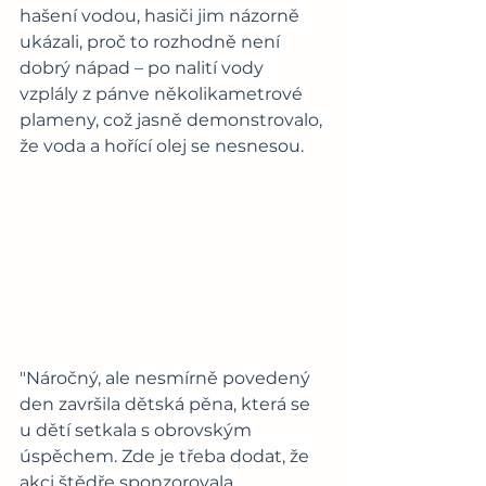
hašení vodou, hasiči jim názorně 
ukázali, proč to rozhodně není 
dobrý nápad – po nalití vody 
vzplály z pánve několikametrové 
plameny, což jasně demonstrovalo, 
že voda a hořící olej se nesnesou. 
"Náročný, ale nesmírně povedený 
den završila dětská pěna, která se 
u dětí setkala s obrovským 
úspěchem. Zde je třeba dodat, že 
akci štědře sponzorovala 