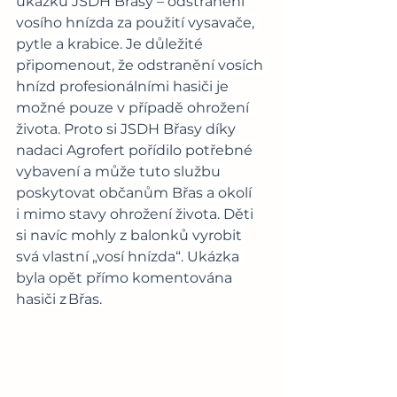
ukázku JSDH Břasy – odstranění 
vosího hnízda za použití vysavače, 
pytle a krabice. Je důležité 
připomenout, že odstranění vosích 
hnízd profesionálními hasiči je 
možné pouze v případě ohrožení 
života. Proto si JSDH Břasy díky 
nadaci Agrofert pořídilo potřebné 
vybavení a může tuto službu 
poskytovat občanům Břas a okolí 
i mimo stavy ohrožení života. Děti 
si navíc mohly z balonků vyrobit 
svá vlastní „vosí hnízda“. Ukázka 
byla opět přímo komentována 
hasiči z Břas. 