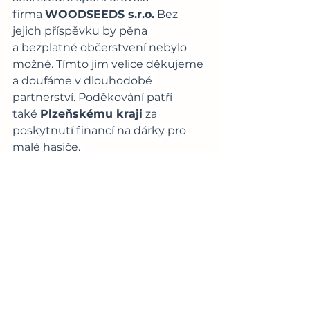
firma 
WOODSEEDS s.r.o.
 Bez 
jejich příspěvku by pěna 
a bezplatné občerstvení nebylo 
možné. Tímto jim velice děkujeme 
a doufáme v dlouhodobé 
partnerství. Poděkování patří 
také 
Plzeňskému kraji
 za 
poskytnutí financí na dárky pro 
malé hasiče. 
A v neposlední řadě patří obrovský 
dík všem hasičům a hasičkám, 
kteří se na akci podíleli a pomohli 
s organizací. Byla to náročná, ale 
skvěle zvládnutá akce," doplnili 
dobráci.
Děkujeme, že jsme mohli být u 
toho!