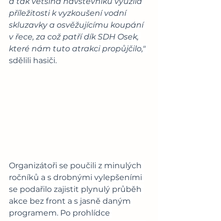
a tak většina návštěvníků využila 
příležitosti k vyzkoušení vodní 
skluzavky a osvěžujícímu koupání 
v řece, za což patří dík SDH Osek, 
které nám tuto atrakci propůjčilo,"
sdělili hasiči.
Organizátoři se poučili z minulých 
ročníků a s drobnými vylepšeními 
se podařilo zajistit plynulý průběh 
akce bez front a s jasně daným 
programem. Po prohlídce 