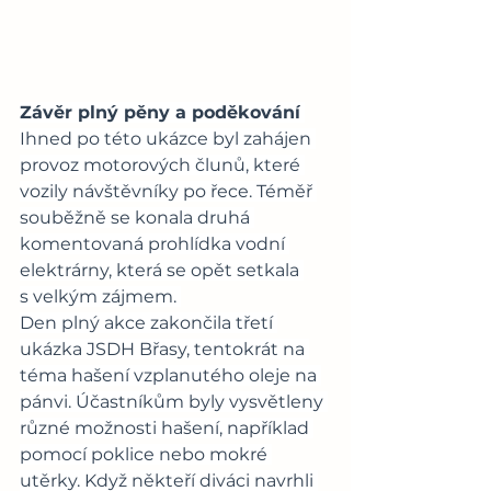
Závěr plný pěny a poděkování
Ihned po této ukázce byl zahájen 
provoz motorových člunů, které 
vozily návštěvníky po řece. Téměř 
souběžně se konala druhá 
komentovaná prohlídka vodní 
elektrárny, která se opět setkala 
s velkým zájmem. 
Den plný akce zakončila třetí 
ukázka JSDH Břasy, tentokrát na 
téma hašení vzplanutého oleje na 
pánvi. Účastníkům byly vysvětleny 
různé možnosti hašení, například 
pomocí poklice nebo mokré 
utěrky. Když někteří diváci navrhli 