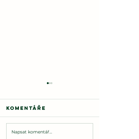
Komentáře
Napsat komentář...
🌲
Hasiči dětem