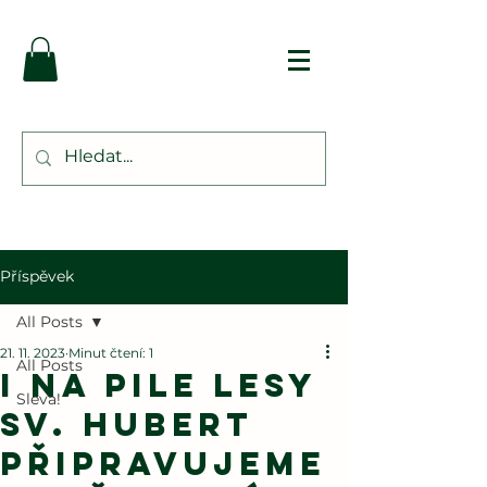
Příspěvek
All Posts
21. 11. 2023
Minut čtení: 1
All Posts
I na pile Lesy
Sleva!
Sv. Hubert
připravujeme