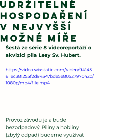
udržitelné
hospodaření
v nejvyšší
možné míře
Šestá ze série 8 videoreportáží o 
akvizici pila Lesy Sv. Hubert.
https://video.wixstatic.com/video/94145
6_ec381255f2d94347bde5e8052797042c/
1080p/mp4/file.mp4
Provoz závodu je a bude 
bezodpadový. Piliny a hobliny 
(zbylý odpad) budeme využívat 