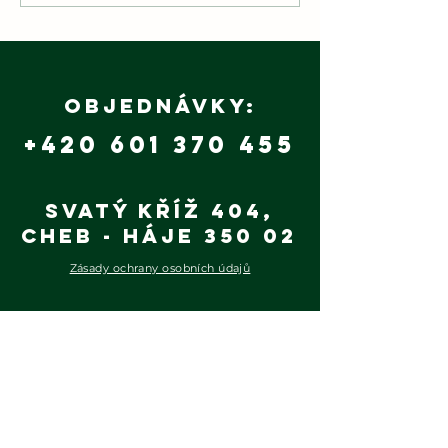
Budoucn
2025
patří
udržite
výrobě 
Objednávky:
+420 601 370 455
Svatý Kříž 404,
Cheb - Háje 350 02
Zásady ochrany osobních údajů
Wood Efect s.r.o.