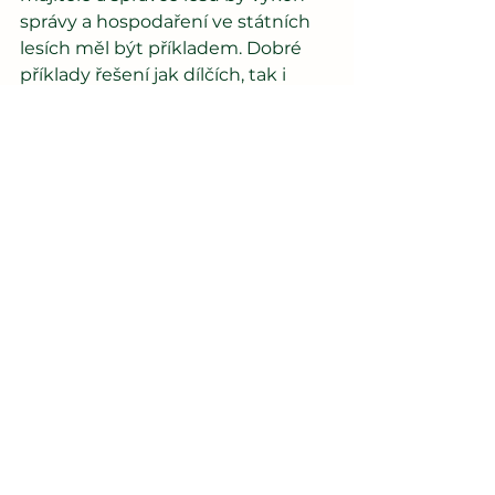
správy a hospodaření ve státních 
lesích měl být příkladem. Dobré 
příklady řešení jak dílčích, tak i 
koncepčních problémů lesnického 
sektoru jsou nejen v Evropě, ale už 
i u nás k dispozici. Jen se musí 
využít. 
MUDr. Radim Šrám, DrSc. Praha 29. 
března 2022 
Předseda Komise pro životní 
prostředí AV ČR (tel. 241 062 596, e-
mail: radim.sram@iem.cas.cz) 
 1 Podrobněji viz stanoviska Komise 
zejména k seminářům 
Lesy a 
klimatická změna – jak převzít 
zodpovědnost 
(20. 10. 2016), 
Poslanecké 