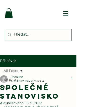
Příspěvek
All Posts
Redakce
All Posts
2. 8. 2022
Minut čtení: 4
Společné
Sleva!
stanovisko
Aktualizováno:
16. 9. 2022