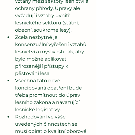
vztahy mezi sektory lesnictví a 
ochrany přírody. Úpravy ale 
vyžadují i vztahy uvnitř 
lesnického sektoru (státní, 
obecní, soukromé lesy). 
Zcela nezbytné je 
konsenzuální vyřešení vztahů 
lesnictví a myslivosti tak, aby 
bylo možné aplikovat 
přirozenější přístupy k 
pěstování lesa. 
Všechna tato nově 
koncipovaná opatření bude 
třeba promítnout do úprav 
lesního zákona a navazující 
lesnické legislativy. 
Rozhodování ve výše 
uvedených činnostech se 
musí opírat o kvalitní oborové 