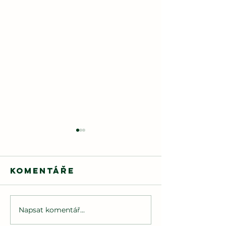
Komentáře
Napsat komentář...
🌲
Hasiči dětem
Budoucn
2025