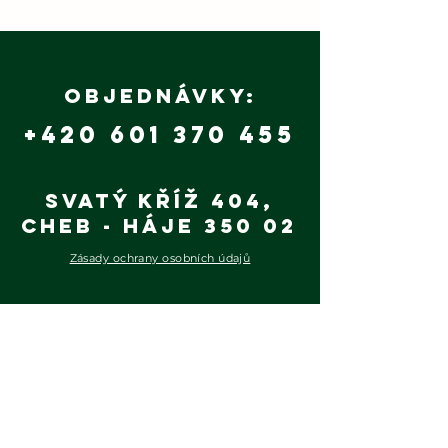
patří
udržite
výrobě 
Objednávky:
+420 601 370 455
Svatý Kříž 404,
Cheb - Háje 350 02
Zásady ochrany osobních údajů
Wood Efect s.r.o.
Ředitel pily: