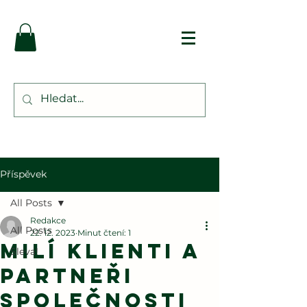
Příspěvek
All Posts
Redakce
All Posts
22. 12. 2023
Minut čtení: 1
Milí klienti a
Sleva!
partneři
společnosti