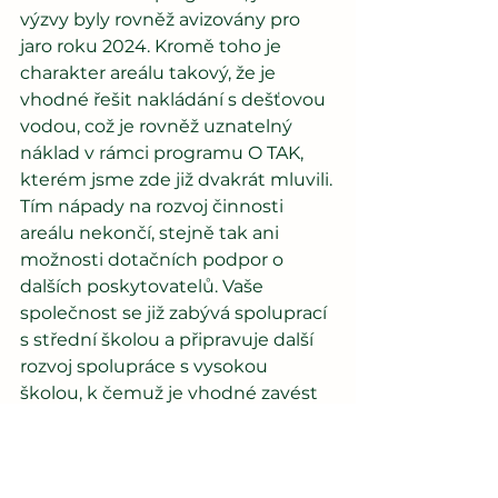
výzvy byly rovněž avizovány pro 
jaro roku 2024. Kromě toho je 
charakter areálu takový, že je 
vhodné řešit nakládání s dešťovou 
vodou, což je rovněž uznatelný 
náklad v rámci programu O TAK, 
kterém jsme zde již dvakrát mluvili.
Tím nápady na rozvoj činnosti 
areálu nekončí, stejně tak ani 
možnosti dotačních podpor o 
dalších poskytovatelů. Vaše 
společnost se již zabývá spoluprací 
s střední školou a připravuje další 
rozvoj spolupráce s vysokou 
školou, k čemuž je vhodné zavést 
jak vzdělávací programy, tak 
potřebnou infrastrukturu. Na obojí 
je opět možné čerpat některý 