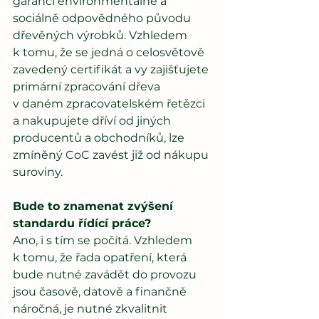
garanci environmentálně a 
sociálně odpovědného původu 
dřevěných výrobků. Vzhledem 
k tomu, že se jedná o celosvětově 
zavedený certifikát a vy zajišťujete 
primární zpracování dřeva 
v daném zpracovatelském řetězci 
a nakupujete dříví od jiných 
producentů a obchodníků, lze 
zmíněný CoC zavést již od nákupu 
suroviny.
Bude to znamenat zvýšení 
standardu řídící práce?
Ano, i s tím se počítá. Vzhledem 
k tomu, že řada opatření, která 
bude nutné zavádět do provozu 
jsou časově, datově a finančně 
náročná, je nutné zkvalitnit 