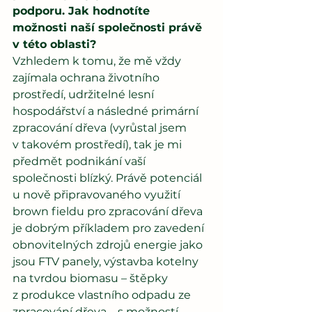
podporu. Jak hodnotíte 
možnosti naší společnosti právě 
v této oblasti?
Vzhledem k tomu, že mě vždy 
zajímala ochrana životního 
prostředí, udržitelné lesní 
hospodářství a následné primární 
zpracování dřeva (vyrůstal jsem 
v takovém prostředí), tak je mi 
předmět podnikání vaší 
společnosti blízký. Právě potenciál 
u nově připravovaného využití 
brown fieldu pro zpracování dřeva 
je dobrým příkladem pro zavedení 
obnovitelných zdrojů energie jako 
jsou FTV panely, výstavba kotelny 
na tvrdou biomasu – štěpky 
z produkce vlastního odpadu ze 
zpracování dřeva – s možností 