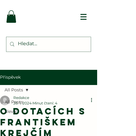
Příspěvek
All Posts
Redakce
All Posts
25. 1. 2024
Minut čtení: 4
O dotacích s
Sleva!
Františkem
Krejčím