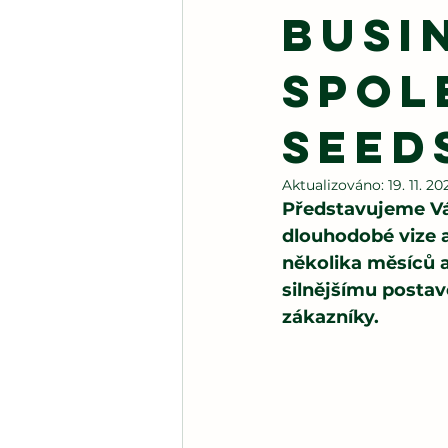
busi
spol
Seed
Aktualizováno:
19. 11. 20
Představujeme Vám
dlouhodobé vize a
několika měsíců a
silnějšímu postav
zákazníky.