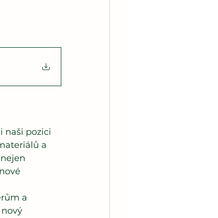
 naši pozici 
materiálů a 
 nejen 
 nové 
erům a 
 nový 