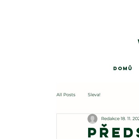
Domů
All Posts
Sleva!
Redakce
18. 11. 2
Před