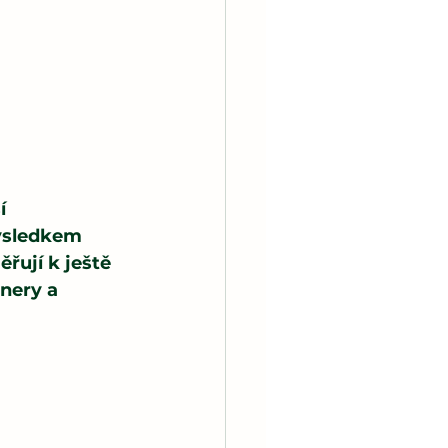
d
í 
ýsledkem 
řují k ještě 
nery a 