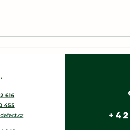
🌲
Hasiči dětem
pa
2025
ud
vý
.
2 616‬
70 455
+42
efect.cz