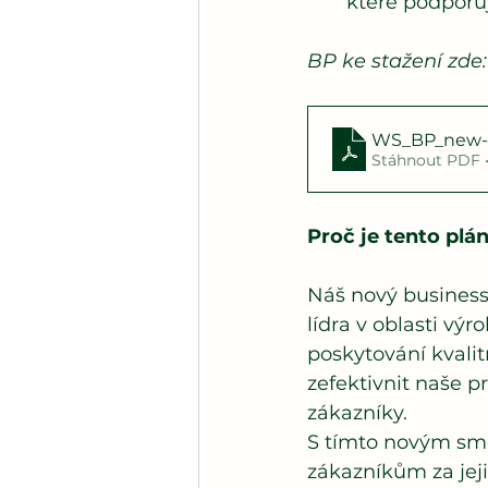
které podporuj
BP ke stažení zde:
WS_BP_new-
Stáhnout PDF 
Proč je tento plá
Náš nový business 
lídra v oblasti vý
poskytování kvalit
zefektivnit naše pr
zákazníky.
S tímto novým sm
zákazníkům za jej