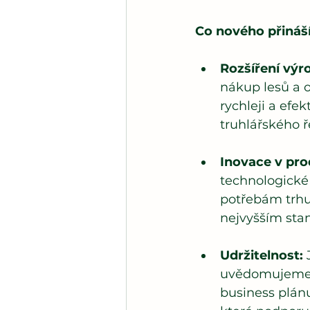
Co nové
ho přináš
Rozšíření výr
nákup lesů a o
rychleji a efe
truhlářského ř
Inovace v pro
technologické
potřebám trhu
nejvyšším sta
Udržitelnost:
 
uvědomujeme 
business plán