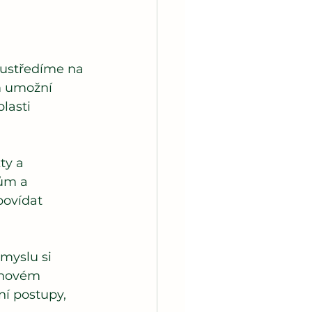
oustředíme na 
m umožní 
lasti 
ty a 
ům a 
povídat 
ůmyslu si 
 novém 
í postupy, 