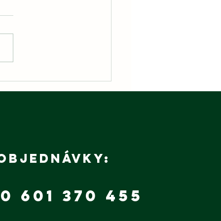
 Budoucnost
tří
ržitelné
robě 🌱
Objednávky:
0 601 370 455