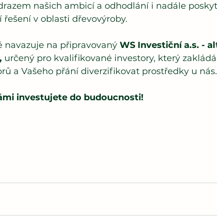
drazem našich ambicí a odhodlání i nadále poskyt
í řešení v oblasti dřevovýroby.
é navazuje na připravovaný
 WS Investiční a.s. - al
,
 určený pro kvalifikované investory, který zaklád
orů a Vašeho přání diverzifikovat prostředky u nás.
ámi investujete do budoucnosti!