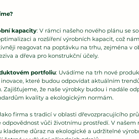
í
me?
obní kapacity
: V rámci našeho nového plánu se s
ptimalizaci a rozšíření výrobních kapacit, což ná
ktivněji reagovat na poptávku na trhu, zejména v ob
eziva a dřeva pro konstrukční účely.
duktovém portfoliu
: Uvádíme na trh nové produk
 inovace, které budou odpovídat aktuálním trend
. Zajišťujeme, že naše výrobky budou i nadále od
ndardům kvality a ekologickým normám.
Jako firma s tradicí v oblasti dřevozpracujícího pr
odpovědnost vůči životnímu prostředí. V našem
u klademe důraz na ekologické a udržitelné výrobn