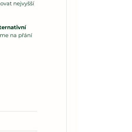
ovat nejvyšší 
ternativní 
áme na přání 