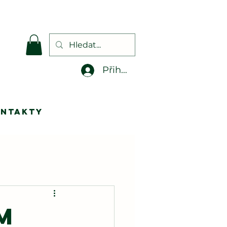
.
Přihlásit se
ontakty
m