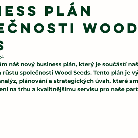
ness plán
ečnosti Woo
s
24
 náš nový business plán, který je součástí naš
 růstu společnosti Wood Seeds. Tento plán je v
nalýz, plánování a strategických úvah, které smě
ení na trhu a kvalitnějšímu servisu pro naše part