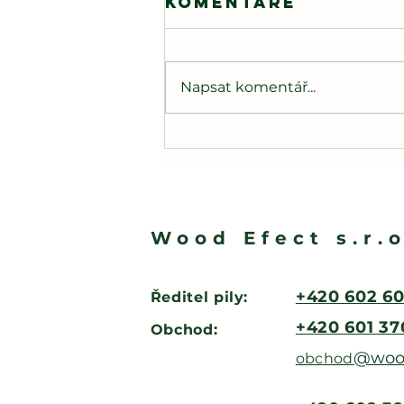
Komentáře
Napsat komentář...
Výroční zpráva
2024 je online
Wood Efect s.r.o
‭+420 602 60
Ředitel pily:
‭+420 601 3
Obchod:
@wood
obchod