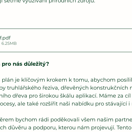
í šetrné využívání přírodních zdrojů.
f
.pdf
• 6.25MB
n pro nás důležitý?
plán je klíčovým krokem k tomu, abychom posílili
roby truhlářského řeziva, dřevěných konstrukčních 
ního dřeva pro širokou škálu aplikací. Máme za cíl
ocesy, ale také rozšířit naši nabídku pro stávající i
ěrem bychom rádi poděkovali všem našim partn
ich důvěru a podporu, kterou nám projevují. Tento