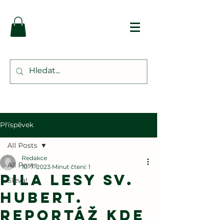
Příspěvek
All Posts
Redakce
All Posts
10. 7. 2023
Minut čtení: 1
Pila Lesy Sv.
Sleva!
Hubert.
Reportáž kde