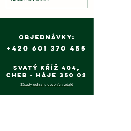
🌲
Hasiči dětem
Budoucn
2025
patří
udržite
výrobě 
Objednávky:
+420 601 370 455
Svatý Kříž 404,
Cheb - Háje 350 02
Zásady ochrany osobních údajů
Wood Efect s.r.o.