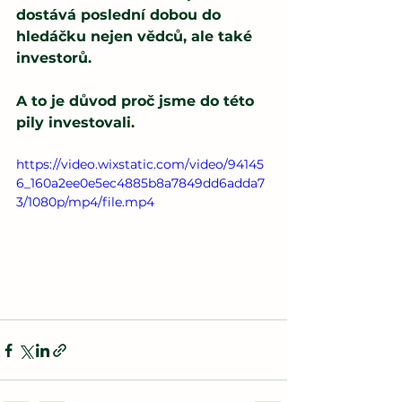
dostává poslední dobou do 
hledáčku nejen vědců, ale také 
investorů.
A to je důvod proč jsme do této 
pily investovali.
https://video.wixstatic.com/video/94145
6_160a2ee0e5ec4885b8a7849dd6adda7
3/1080p/mp4/file.mp4