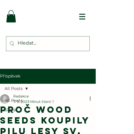
Příspěvek
All Posts
Redakce
All Posts
7. 9. 2023
Minut čtení: 1
Proč Wood
Sleva!
Seeds koupily
pilu Lesy Sv.