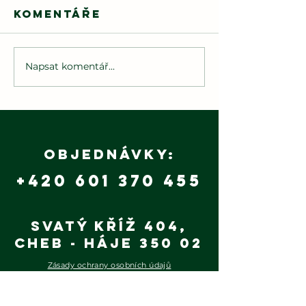
Komentáře
Napsat komentář...
🌲
Hasiči dětem
Budoucn
2025
patří
udržite
výrobě 
Objednávky:
+420 601 370 455
Svatý Kříž 404,
Cheb - Háje 350 02
Zásady ochrany osobních údajů