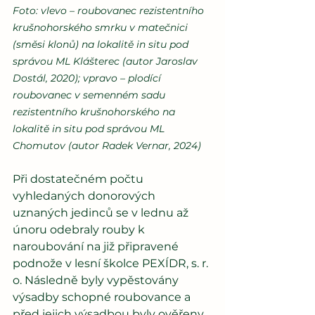
Foto: vlevo – roubovanec rezistentního 
krušnohorského smrku v matečnici 
(směsi klonů) na lokalitě in situ pod 
správou ML Klášterec (autor Jaroslav 
Dostál, 2020); vpravo – plodící 
roubovanec v semenném sadu 
rezistentního krušnohorského na 
lokalitě in situ pod správou ML 
Chomutov (autor Radek Vernar, 2024)
Při dostatečném počtu 
vyhledaných donorových 
uznaných jedinců se v lednu až 
únoru odebraly rouby k 
naroubování na již připravené 
podnože v lesní školce PEXÍDR, s. r. 
o. Následně byly vypěstovány 
výsadby schopné roubovance a 
před jejich výsadbou byly ověřeny 