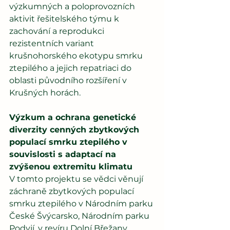
výzkumných a poloprovozních 
aktivit řešitelského týmu k 
zachování a reprodukci 
rezistentních variant 
krušnohorského ekotypu smrku 
ztepilého a jejich repatriaci do 
oblasti původního rozšíření v 
Krušných horách.
Výzkum a ochrana genetické 
diverzity cenných zbytkových 
populací smrku ztepilého v 
souvislosti s adaptací na 
zvýšenou extremitu klimatu
V tomto projektu se vědci věnují 
záchraně zbytkových populací 
smrku ztepilého v Národním parku 
České Švýcarsko, Národním parku 
Podyjí, v revíru Dolní Břežany 