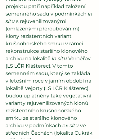
projektu patří například založení 
semenného sadu v podmínkách 
in 
situ
 s rejuvenilizovanými 
(omlazenými přeroubováním) 
klony rezistentních variant 
krušnohorského smrku v rámci 
rekonstrukce staršího klonového 
archivu na lokalitě 
in situ 
Vernéřov 
(LS LČR Klášterec). V tomto 
semenném sadu, který se zakládá 
v letošním roce v jarním období na 
lokalitě Vejprty (LS LČR Klášterec), 
budou uplatněny také vegetativní 
varianty rejuvenilizovaných klonů 
rezistentního krušnohorského 
smrku ze staršího klonového 
archivu v podmínkách 
ex situ
 ve 
středních Čechách (lokalita Cukrák 