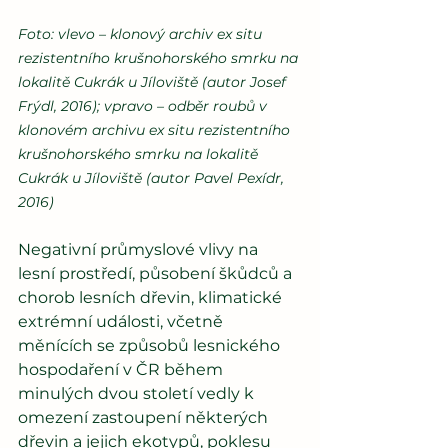
Foto: vlevo – klonový archiv ex situ 
rezistentního krušnohorského smrku na 
lokalitě Cukrák u Jíloviště (autor Josef 
Frýdl, 2016); vpravo – odběr roubů v 
klonovém archivu ex situ rezistentního 
krušnohorského smrku na lokalitě 
Cukrák u Jíloviště (autor Pavel Pexídr, 
2016)
Negativní průmyslové vlivy na 
lesní prostředí, působení škůdců a 
chorob lesních dřevin, klimatické 
extrémní události, včetně 
měnících se způsobů lesnického 
hospodaření v ČR během 
minulých dvou století vedly k 
omezení zastoupení některých 
dřevin a jejich ekotypů, poklesu 