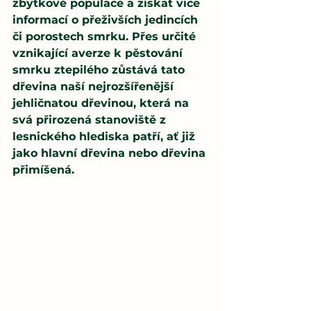
zbytkové populace a získat více 
informací o přeživších jedincích 
či porostech smrku. Přes určité 
vznikající averze k pěstování 
smrku ztepilého zůstává tato 
dřevina naší nejrozšířenější 
jehličnatou dřevinou, která na 
svá přirozená stanoviště z 
lesnického hlediska patří, ať již 
jako hlavní dřevina nebo dřevina 
přimíšená.