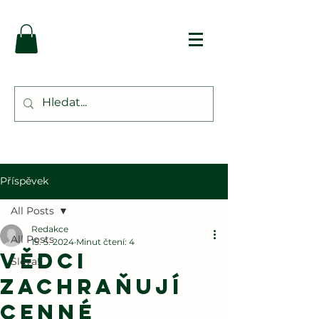
Příspěvek
All Posts
Redakce
All Posts
15. 5. 2024
Minut čtení: 4
Vědci
Sleva!
zachraňují
cenné