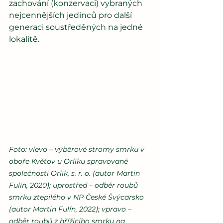
zachování (konzervaci) vybraných 
nejcennějších jedinců pro další 
generaci soustředěných na jedné 
lokalitě.
Foto: vlevo – výběrové stromy smrku v 
oboře Květov u Orlíku spravované 
společností Orlík, s. r. o. (autor Martin 
Fulín, 2020); uprostřed – odběr roubů 
smrku ztepilého v NP České Švýcarsko 
(autor Martin Fulín, 2022); vpravo – 
odběr roubů z hřížícího smrku na 