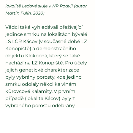
lokalitě Ledové sluje v NP Podyjí (autor 
Martin Fulín, 2020)
Vědci také vyhledávali přežívající 
jedince smrku na lokalitách bývalé 
LS LČR Kácov (v současné době LZ 
Konopiště) a demonstračního 
objektu Klokočná, který se také 
nachází na LZ Konopiště. Pro účely 
jejich genetické charakterizace 
byly vybrány porosty, kde jedinci 
smrku odolaly několika vlnám 
kůrovcové kalamity. V prvním 
případě (lokalita Kácov) byly z 
vybraného porostu odebrány 
vzorky rostlinného materiálu 
(čerstvé jehličí), a to jak z 
dospělých, tak i z mladých stromů 