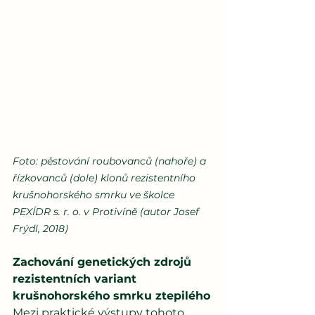
Foto: pěstování roubovanců (nahoře) a 
řízkovanců (dole) klonů rezistentního 
krušnohorského smrku ve školce 
PEXÍDR s. r. o. v Protivíně (autor Josef 
Frýdl, 2018)
Zachování genetických zdrojů 
rezistentních variant 
krušnohorského smrku ztepilého
Mezi praktické výstupy tohoto 