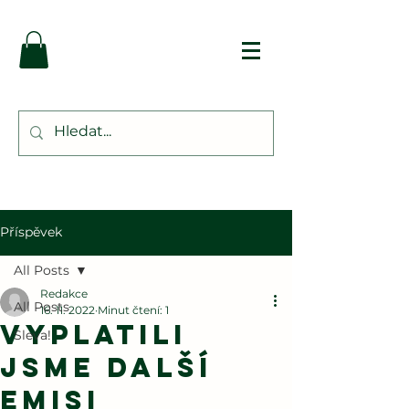
Příspěvek
All Posts
Redakce
All Posts
16. 11. 2022
Minut čtení: 1
Vyplatili
Sleva!
jsme další
emisi