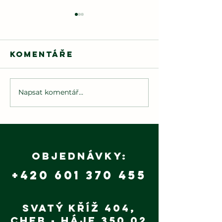
Komentáře
Napsat komentář...
🌲
Hasiči dětem
Budoucn
2025
patří
udržite
výrobě 
Objednávky:
+420 601 370 455
Svatý Kříž 404,
Cheb - Háje 350 02