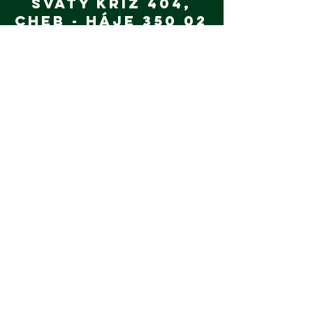
Svatý Kříž 404,
Cheb - Háje 350 02
Zásady ochrany osobních údajů
Wood Efect s.r.o.
Ředitel pily:
‭+420 602 602 616‬
Obchod:
‭+420 601 370 455
@woodefect.cz
obchod
Výroba:
‭+420 602 394 942
vyroba@woodefect.cz