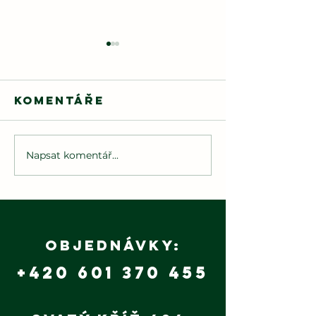
Komentáře
Napsat komentář...
🌲
Hasiči dětem
Budoucn
2025
patří
udržite
výrobě 
Objednávky:
+420 601 370 455