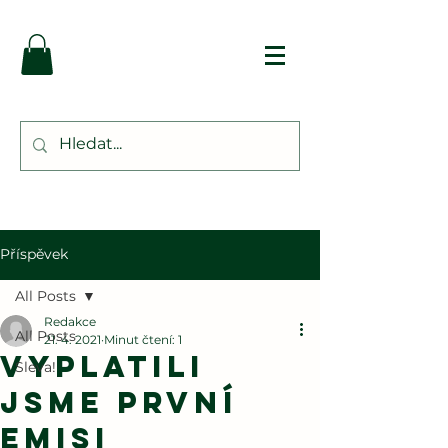
Příspěvek
All Posts
Redakce
All Posts
21. 4. 2021
Minut čtení: 1
VYPLATILI
Sleva!
JSME PRVNÍ
EMISI