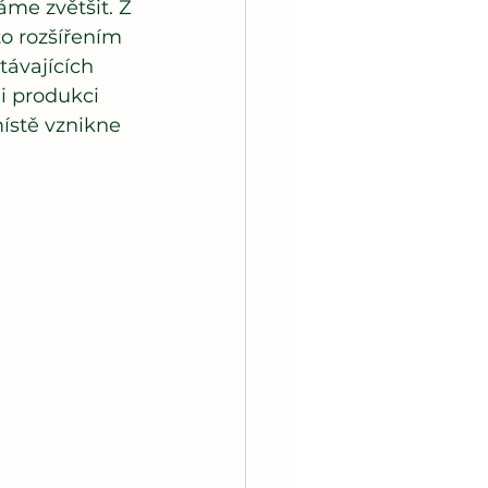
me zvětšit. Z 
o rozšířením 
ávajících 
i produkci 
ístě vznikne 