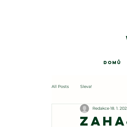
Domů
All Posts
Sleva!
Redakce
18. 1. 20
Zaha