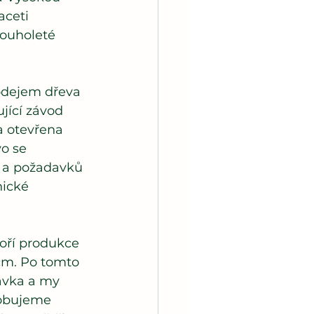
aceti 
louholeté 
odejem dřeva 
jící závod 
a otevřena 
o se 
b a požadavků 
nické 
voří produkce 
cm. Po tomto 
ávka a my 
sobujeme 