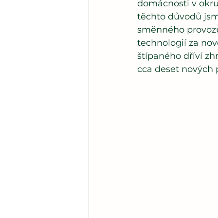
domácnosti v okruh
těchto důvodů jsme
směnného provozu 
technologií za nov
štípaného dříví zh
cca deset nových 