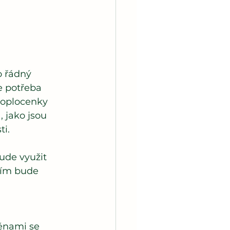
o řádný 
je potřeba 
 oplocenky 
 jako jsou 
ti.
ude využit 
Tím bude 
ěnami se 