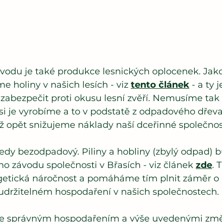
ávodu je také produkce lesnických oplocenek. Jak
 holiny v našich lesích - viz 
tento článek
 - a ty 
zabezpečit proti okusu lesní zvěří. Nemusíme tak
si je vyrobíme a to v podstatě z odpadového dřeva,
mž opět snižujeme náklady naší dceřinné společnos
edy bezodpadový. Piliny a hobliny (zbylý odpad) b
o závodu společnosti v Břasích - viz článek 
zde
. 
getická náročnost a pomáháme tím plnit záměr o 
ržitelném hospodaření v našich společnostech. 
e správným hospodařením a výše uvedenými zm