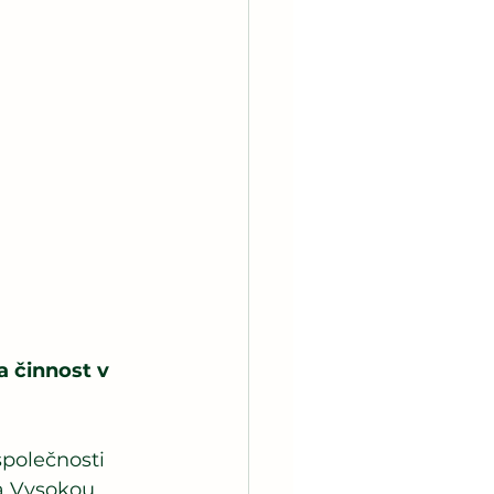
a činnost v 
společnosti 
a Vysokou 