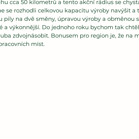
u cca 50 kilometrů a tento akční rádius se chystá
 se rozhodli celkovou kapacitu výroby navýšit a t
pily na dvě směny, úpravou výroby a obměnou st
é a výkonnější. Do jednoho roku bychom tak chtěl
ruba zdvojnásobit. Bonusem pro region je, že na m
pracovních míst.