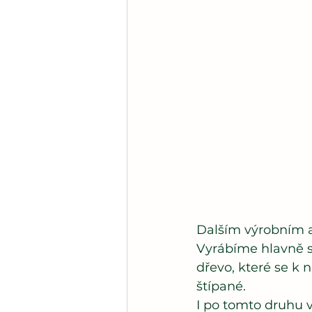
Dalším výrobním ar
Vyrábíme hlavně st
dřevo, které se k 
štípané.
I po tomto druhu v