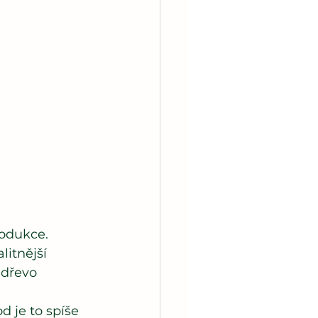
rodukce. 
itnější 
 dřevo 
 je to spíše 