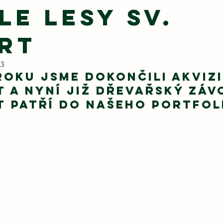
le Lesy Sv.
rt
23
roku jsme dokončili akvizi
t a nyní již dřevařský závo
t patří do našeho portfol