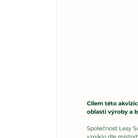
Cílem této akvizic
oblasti výroby a
Společnost Lesy Sv
vzniklo dle místn