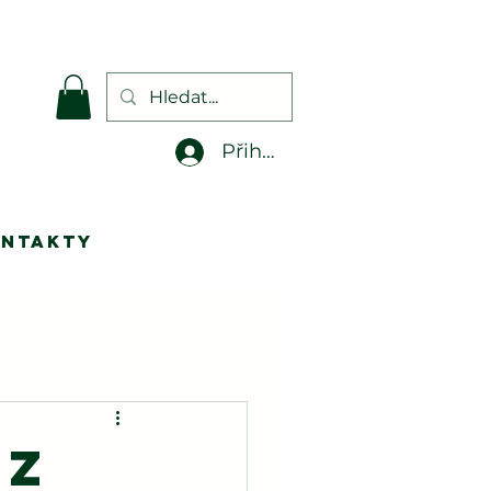
.
Přihlásit se
ontakty
oz