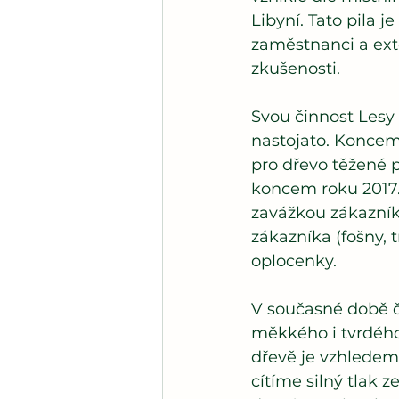
Libyní. Tato pila j
zaměstnanci a exte
zkušenosti. 
Svou činnost Lesy
nastojato. Koncem
pro dřevo těžené p
koncem roku 2017.
zavážkou zákazník
zákazníka (fošny, t
oplocenky. 
V současné době či
měkkého i tvrdého
dřevě je vzhledem
cítíme silný tlak