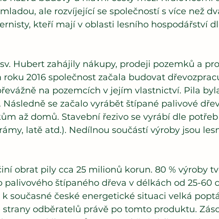
e mladou, ale rozvíjející se společností s více než dv
rnisty, kteří mají v oblasti lesního hospodářství d
 sv. Hubert zahájily nákupy, prodeji pozemků a pr
 roku 2016 společnost začala budovat dřevozpracu
řevážně na pozemcích v jejím vlastnictví. Pila byl
 Následně se začalo vyrábět štípané palivové dřev
ům až domů. Stavební řezivo se vyrábí dle potře
rámy, latě atd.). Nedílnou součástí výroby jsou les
ní obrat pily cca 25 milionů korun. 80 % výroby t
 palivového štípaného dřeva v délkách od 25-60 
 k současné české energetické situaci velká popt
 ze strany odběratelů právě po tomto produktu. Zá