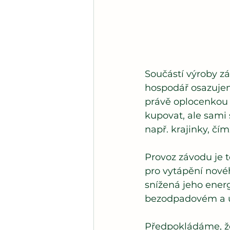
Součástí výroby z
hospodář osazujeme
právě oplocenkou 
kupovat, ale sami 
např. krajinky, čí
Provoz závodu je t
pro vytápění novéh
snížená jeho ener
bezodpadovém a ud
Předpokládáme, ž