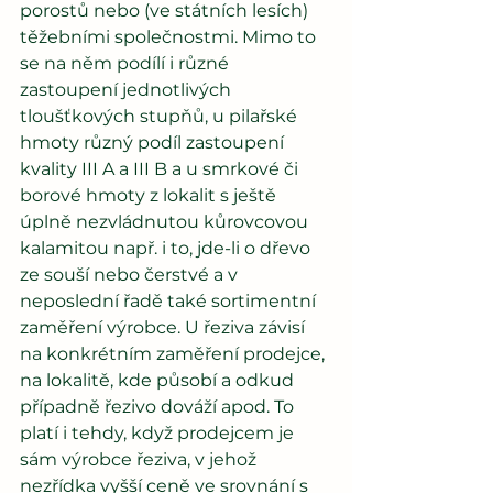
porostů nebo (ve státních lesích) 
těžebními společnostmi. Mimo to 
se na něm podílí i různé 
zastoupení jednotlivých 
tloušťkových stupňů, u pilařské 
hmoty různý podíl zastoupení 
kvality III A a III B a u smrkové či 
borové hmoty z lokalit s ještě 
úplně nezvládnutou kůrovcovou 
kalamitou např. i to, jde-li o dřevo 
ze souší nebo čerstvé a v 
neposlední řadě také sortimentní 
zaměření výrobce. U řeziva závisí 
na konkrétním zaměření prodejce, 
na lokalitě, kde působí a odkud 
případně řezivo dováží apod. To 
platí i tehdy, když prodejcem je 
sám výrobce řeziva, v jehož 
nezřídka vyšší ceně ve srovnání s 