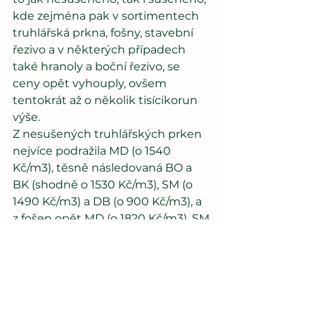
kde zejména pak v sortimentech 
truhlářská prkna, fošny, stavební 
řezivo a v některých případech 
také hranoly a boční řezivo, se 
ceny opět vyhouply, ovšem 
tentokrát až o několik tisícikorun 
výše.
Z nesušených truhlářských prken 
nejvíce podražila MD (o 1540 
Kč/m3), těsně následovaná BO a 
BK (shodně o 1530 Kč/m3), SM (o 
1490 Kč/m3) a DB (o 900 Kč/m3), a 
z fošen opět MD (o 1820 Kč/m3), SM 
(o 1530 Kč/m3), BO (o 1380 Kč/m3), 
BK (o 890 Kč/m3 a DB (o 770 
Kč/m3). U sušených 
truhlářskýchmateriálů pak na 
kubíku nejvíce podražila z prken 