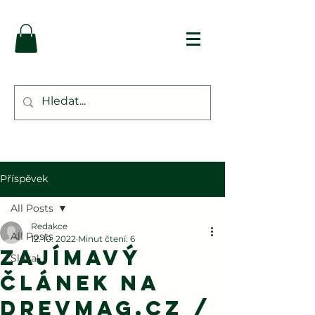
Příspěvek
All Posts
Redakce
All Posts
12. 10. 2022
Minut čtení: 6
Zajímavý
Sleva!
článek na
drevmag.cz /