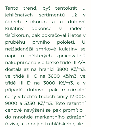
Tento trend, byť tentokrát u 
jehličnatých sortimentů už v 
řádech stokorun a u dubové 
kulatiny dokonce v řádech 
tisícikorun, pak pokračoval i letos v 
průběhu prvního pololetí. U 
nejžádanější smrkové kulatiny se 
např. u některých zpracovatelů 
nákupní cena v pilařské třídě III A/B 
dostala až na hranici 3800 Kč/m3, 
ve třídě III C na 3600 Kč/m3, ve 
třídě III D na 3000 Kč/m3, a v 
případě dubové pak maximální 
ceny v těchto třídách činily 12 000, 
9000 a 5330 Kč/m3. Toto razantní 
cenové navýšení se pak promítlo i 
do mnohde markantního zdražení 
řeziva, a to nejen truhlářského, ale i 