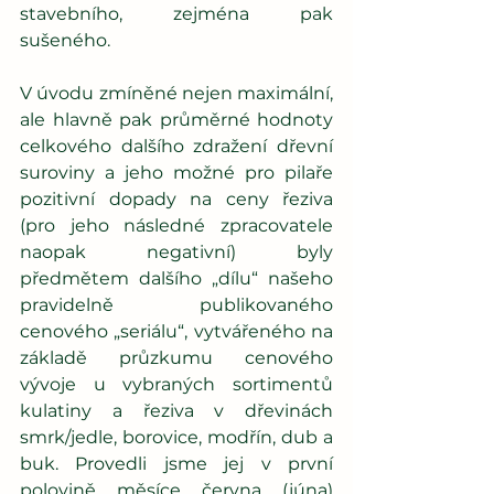
stavebního, zejména pak 
sušeného.
V úvodu zmíněné nejen maximální, 
ale hlavně pak průměrné hodnoty 
celkového dalšího zdražení dřevní 
suroviny a jeho možné pro pilaře 
pozitivní dopady na ceny řeziva 
(pro jeho následné zpracovatele 
naopak negativní) byly 
předmětem dalšího „dílu“ našeho 
pravidelně publikovaného 
cenového „seriálu“, vytvářeného na 
základě průzkumu cenového 
vývoje u vybraných sortimentů 
kulatiny a řeziva v dřevinách 
smrk/jedle, borovice, modřín, dub a 
buk. Provedli jsme jej v první 
polovině měsíce června (júna) 