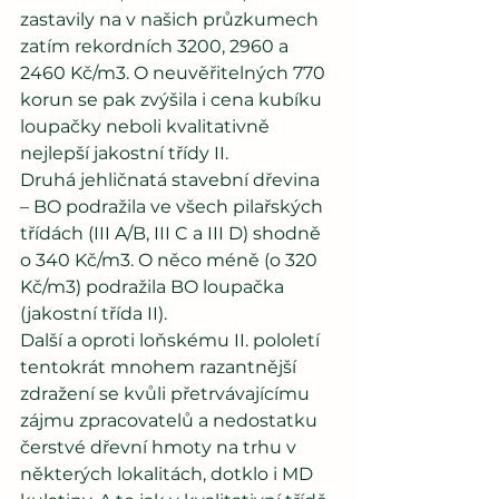
zastavily na v našich průzkumech 
zatím rekordních 3200, 2960 a 
2460 Kč/m3. O neuvěřitelných 770 
korun se pak zvýšila i cena kubíku 
loupačky neboli kvalitativně 
nejlepší jakostní třídy II.
Druhá jehličnatá stavební dřevina 
– BO podražila ve všech pilařských 
třídách (III A/B, III C a III D) shodně 
o 340 Kč/m3. O něco méně (o 320 
Kč/m3) podražila BO loupačka 
(jakostní třída II).
Další a oproti loňskému II. pololetí 
tentokrát mnohem razantnější 
zdražení se kvůli přetrvávajícímu 
zájmu zpracovatelů a nedostatku 
čerstvé dřevní hmoty na trhu v 
některých lokalitách, dotklo i MD 