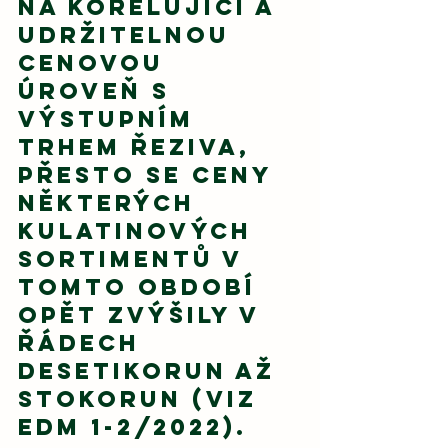
na korelující a 
udržitelnou 
cenovou 
úroveň s 
výstupním 
trhem řeziva, 
přesto se ceny 
některých 
kulatinových 
sortimentů v 
tomto období 
opět zvýšily v 
řádech 
desetikorun až 
stokorun (viz 
eDM 1-2/2022
).