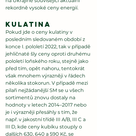
na Ukrajině související aktuální 
rekordně vysoké ceny energií.
Kulatina
Pokud jde o ceny kulatiny v 
posledním sledovaném období z 
konce I. pololetí 2022, tak v případě 
jehličnaté šly ceny oproti druhému 
pololetí loňského roku, stejně jako 
před tím, opět nahoru, tentokrát 
však mnohem výrazněji v řádech 
několika stokorun. V případě mezi 
pilaři nejžádanější SM se u všech 
sortimentů znovu dostaly na 
hodnoty v letech 2014–2017 nebo 
je i výrazněji přesáhly s tím, že 
např. v jakostní třídě III A/B, III C a 
III D, kde ceny kubíku stouply o 
dalších 630, 640 a 590 Kč, se 