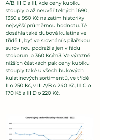
A/B, III C a III, kde ceny kubíku 
stouply o až neuvěřitelných 1690, 
1350 a 950 Kč na zatím historiky 
nejvyšší průměrnou hodnotu. Té 
dosáhla také dubová kulatina ve 
třídě II, byť ve srovnání s pilařskou 
surovinou podražila jen v řádu 
stokorun, o 360 Kč/m3. Ve výrazně 
nižších částkách pak ceny kubíku 
stouply také u všech bukových 
kulatinových sortimentů, ve třídě 
II o 250 Kč, v III A/B o 240 Kč, III C o 
170 Kč a III D o 220 Kč.