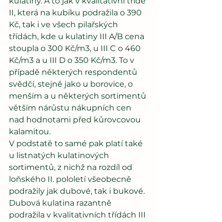
kulatiny. A to jak v kvalitativní třídě 
II, která na kubíku podražila o 390 
Kč, tak i ve všech pilařských 
třídách, kde u kulatiny III A/B cena 
stoupla o 300 Kč/m3, u III C o 460 
Kč/m3 a u III D o 350 Kč/m3. To v 
případě některých respondentů 
svědčí, stejně jako u borovice, o 
menším a u některých sortimentů 
větším nárůstu nákupních cen 
nad hodnotami před kůrovcovou 
kalamitou.
V podstatě to samé pak platí také 
u listnatých kulatinových 
sortimentů, z nichž na rozdíl od 
loňského II. pololetí všeobecně 
podražily jak dubové, tak i bukové. 
Dubová kulatina razantně 
podražila v kvalitativních třídách III 