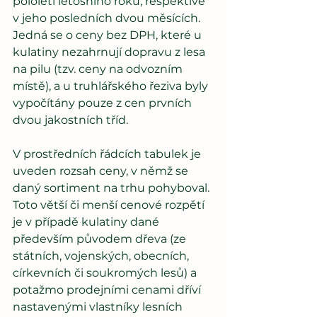
pololetí letošního roku, respektive 
v jeho posledních dvou měsících. 
Jedná se o ceny bez DPH, které u 
kulatiny nezahrnují dopravu z lesa 
na pilu (tzv. ceny na odvozním 
místě), a u truhlářského řeziva byly 
vypočítány pouze z cen prvních 
dvou jakostních tříd.
V prostředních řádcích tabulek je 
uveden rozsah ceny, v němž se 
daný sortiment na trhu pohyboval. 
Toto větší či menší cenové rozpětí 
je v případě kulatiny dané 
především původem dřeva (ze 
státních, vojenských, obecních, 
církevních či soukromých lesů) a 
potažmo prodejními cenami dříví 
nastavenými vlastníky lesních 