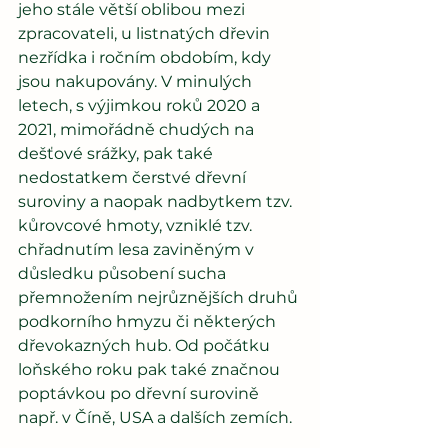
jeho stále větší oblibou mezi 
zpracovateli, u listnatých dřevin 
nezřídka i ročním obdobím, kdy 
jsou nakupovány. V minulých 
letech, s výjimkou roků 2020 a 
2021, mimořádně chudých na 
dešťové srážky, pak také 
nedostatkem čerstvé dřevní 
suroviny a naopak nadbytkem tzv. 
kůrovcové hmoty, vzniklé tzv. 
chřadnutím lesa zaviněným v 
důsledku působení sucha 
přemnožením nejrůznějších druhů 
podkorního hmyzu či některých 
dřevokazných hub. Od počátku 
loňského roku pak také značnou 
poptávkou po dřevní surovině 
např. v Číně, USA a dalších zemích. 