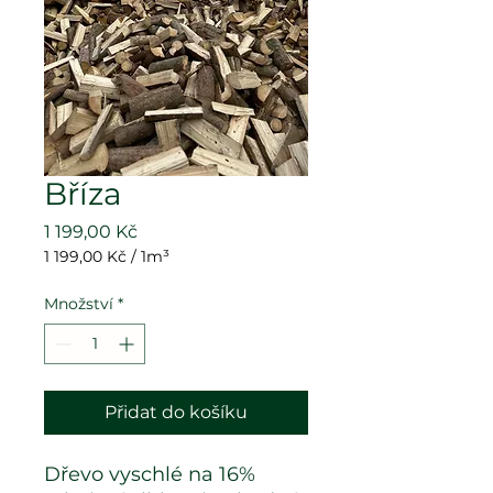
Bříza
Cena
1 199,00 Kč
1 199,00 Kč
/
1m³
1 199,00 Kč
za
Množství
*
1
metr
krychlový
Přidat do košíku
Dřevo vyschlé na 16%