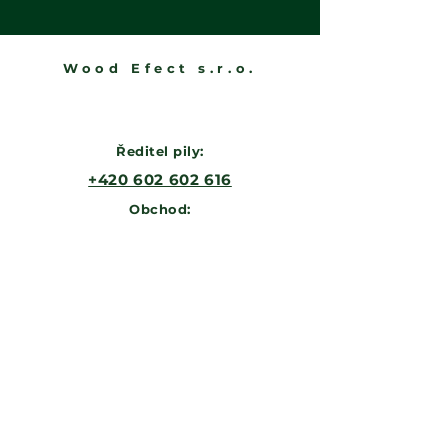
Wood Efect s.r.o.
Ředitel pily:
‭+420 602 602 616‬
Obchod:
‭+420 601 370 455
@woodefect.cz
obchod
Výroba:
‭+420 602 394 942
vyroba@woodefect.cz
IČ/DIČ
27972925