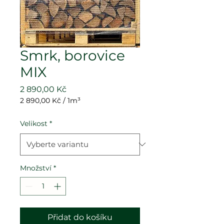
Smrk, borovice
MIX
Cena
2 890,00 Kč
2 890,00 Kč
/
1m³
2 890,00 Kč
za
Velikost
*
1
metr
krychlový
Množství
*
Přidat do košíku