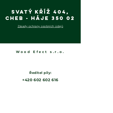
Svatý Kříž 404,
Cheb - Háje 350 02
Zásady ochrany osobních údajů
Wood Efect s.r.o.
Ředitel pily:
‭+420 602 602 616‬
Obchod:
‭+420 601 370 455
@woodefect.cz
obchod
Výroba: