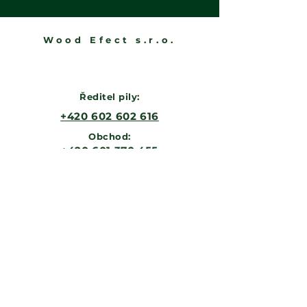
Wood Efect s.r.o.
Ředitel pily:
‭+420 602 602 616‬
Obchod:
‭+420 601 370 455
@woodefect.cz
obchod
Výroba:
‭+420 602 394 942
vyroba@woodefect.cz
IČ/DIČ
27972925
CZ27972925