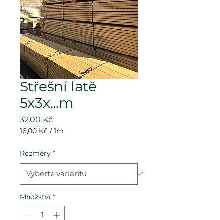
Střešní latě
5x3x...m
Cena
32,00 Kč
16,00 Kč
/
1m
16,00 Kč
za
Rozměry
*
1
metr
Množství
*